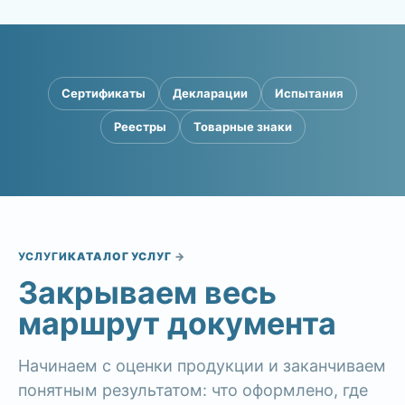
СЕРТИФИКАТ
Сертификаты
Декларации
Испытания
Соответствие
Реестры
Товарные знаки
подтверждено
Регламент
Испытания
УСЛУГИ
КАТАЛОГ УСЛУГ
Закрываем весь
Реестр
Сроки
маршрут документа
Начинаем с оценки продукции и заканчиваем
понятным результатом: что оформлено, где