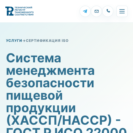
Откры
Открыть Telegram
Открыть подде
УСЛУГИ
→
СЕРТИФИКАЦИЯ ISO
Система
менеджмента
безопасности
пищевой
продукции
(ХАССП/НАССР) -
ГОСТ Р ИСО 22000